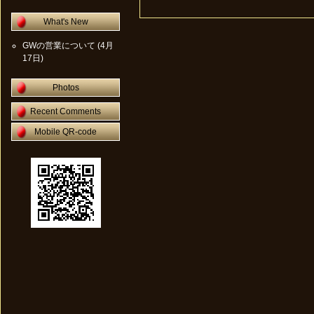
What's New
GWの営業について
(4月
17日)
Photos
Recent Comments
Mobile QR-code